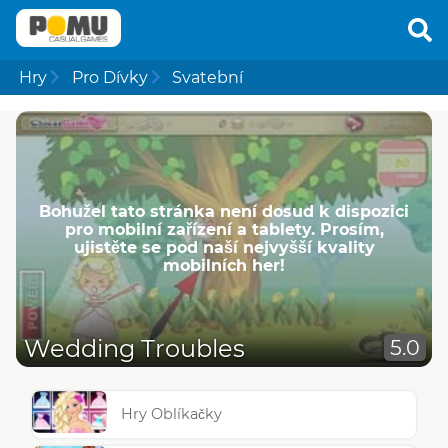
Hry
Pro Dívky
Svatební
Bohužel tato stránka není dosud k dispozici
pro mobilní zařízení a tablety. Prosím,
ujistěte se pod naší nejvyšší kvality
mobilních her!
Wedding Troubles
5.0
Hry Oblíkačky