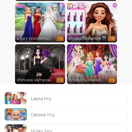
Elsa's Wonderland Wedding
Bridezilla Barbie
7.9
7.8
Princess Vampire Wedding Makeover
Bridezilla Wedding Makeover
7.8
7.5
Láska Hry
Dětské Hry
Holky Hry