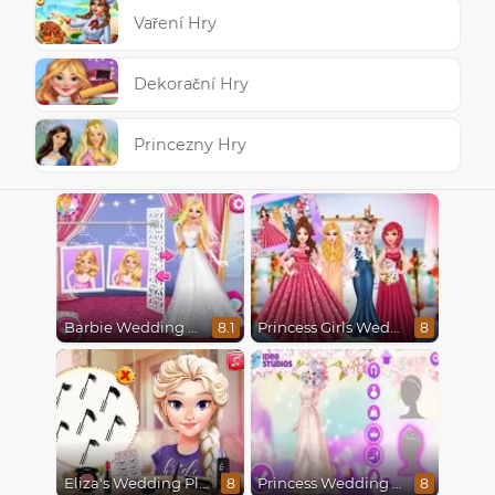
Vaření Hry
Dekorační Hry
Princezny Hry
Barbie Wedding Fun
Princess Girls Wedding Trip
8.1
8
Eliza's Wedding Planner
Princess Wedding Transformation
8
8