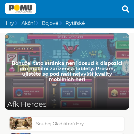
Hry
Akční
Bojové
Rytířské
Bohužel tato stránka není dosud k dispozici
pro mobilní zařízení a tablety. Prosím,
ujistěte se pod naší nejvyšší kvality
mobilních her!
Afk Heroes
Souboj Gladiátorů Hry