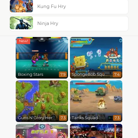
Kung Fu Hry
Ninja Hry
Boxing Stars
SpongeBob SquarePants : Monster Island Adventures
7.9
7.4
Guns N Glory Heroes
Tanks Squad
7.3
7.3