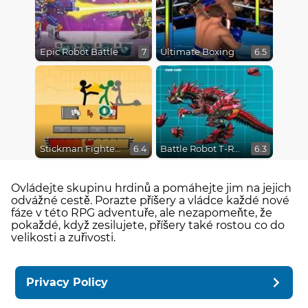
Epic Robot Battle
Ultimate Boxing
7
6.5
Stickman Fighter Epic Battles
Battle Robot T-Rex Age
6.4
6.3
Ovládejte skupinu hrdinů a pomáhejte jim na jejich
odvážné cestě. Porazte příšery a vládce každé nové
fáze v této RPG adventuře, ale nezapomeňte, že
pokaždé, když zesilujete, příšery také rostou co do
velikosti a zuřivosti.
Privacy Policy