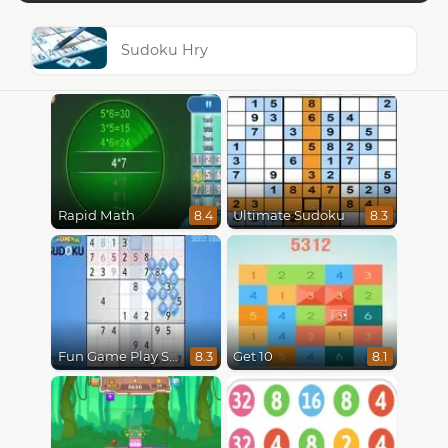
Sudoku Hry
Rapid Math
Ultimate Sudoku
8.4
8.3
Fun Game Play Sudoku
Get 10
8.3
8.1