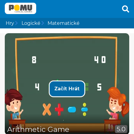
Hry
Logické
Matematické
Začít Hrát
Arithmetic Game
5.0