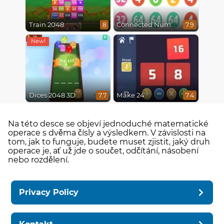
Train 2048
Connected Numbers
8
7.9
Dices 2048 3D
Make 24
7.7
7.4
Na této desce se objeví jednoduché matematické
operace s dvěma čísly a výsledkem. V závislosti na
tom, jak to funguje, budete muset zjistit, jaký druh
operace je, ať už jde o součet, odčítání, násobení
nebo rozdělení.
Privacy Policy