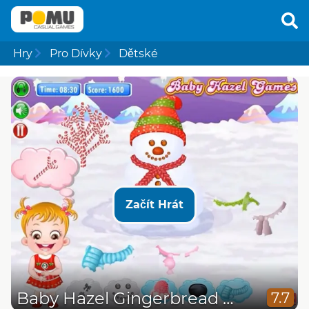
Hry
Pro Dívky
Dětské
Začít Hrát
Baby Hazel Gingerbread House
7.7