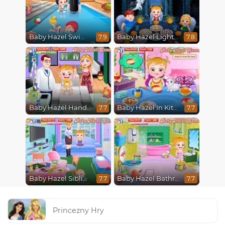
Baby Hazel Swimming
Baby Hazel Lighthouse Adventure
7.9
7.8
Baby Hazel Hand Fracture
Baby Hazel In Kitchen
7.7
7.7
Baby Hazel Sibling Trouble
Baby Hazel Bathroom Hygiene
7.7
7.7
Princezny Hry