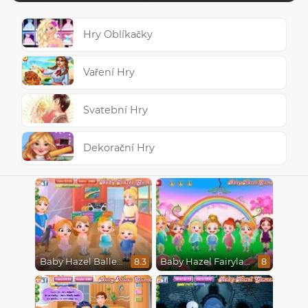
Hry Oblíkačky
Vaření Hry
Svatební Hry
Dekorační Hry
Baby Hazel Ballerina Dance
Baby Hazel Fairyland Ballet
8.3
8