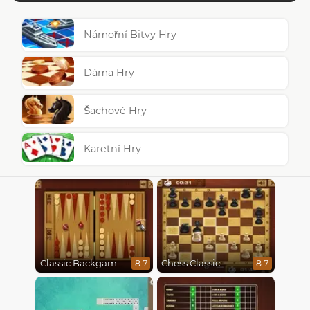
Námořní Bitvy Hry
Dáma Hry
Šachové Hry
Karetní Hry
Classic Backgammon
Chess Classic
8.7
8.7