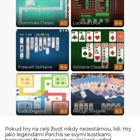
Dominoes Classic
Luckiest Dice
8.5
8.4
Freecell Solitaire
Solitaire Classic Christmas
8.4
8.3
Ludo Legend
Refuge Solitaire
8.3
8.3
Pokud hry na celý život nikdy nezestárnou, lidi. Hry
jako legendární Parchis se svými kostkami,