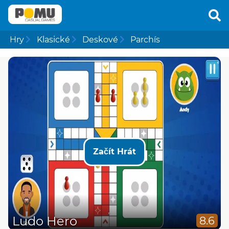
Hry
Klasické
Deskové
Parchís
Začít Hrát
Ludo Hero
8.6