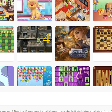
4
 noze. Můžete jí pomoci obléknout se do lyžařského oblečení a výs