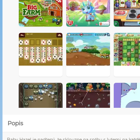
Popis
Baby Hazel je nadšený, že sklouzne na sněhu s lyžemi na každé