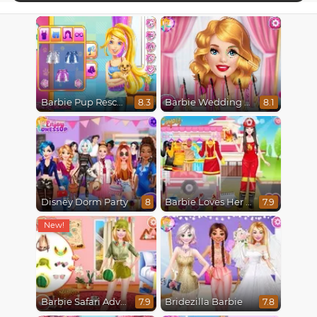
Barbie Pup Rescue
Barbie Wedding Fun
8.3
8.1
Disney Dorm Party
Barbie Loves Her Job
8
7.9
Barbie Safari Adventure
Bridezilla Barbie
7.9
7.8