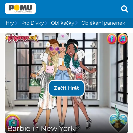
Hry
Pro Dívky
Oblíkačky
Oblékání panenek
Začít Hrát
Barbie in New York