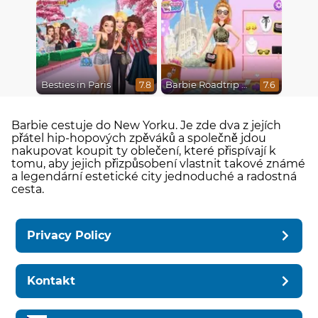
Besties in Paris
Barbie Roadtrip Adventure
7.8
7.6
Barbie cestuje do New Yorku. Je zde dva z jejích
přátel hip-hopových zpěváků a společně jdou
nakupovat koupit ty oblečení, které přispívají k
tomu, aby jejich přizpůsobení vlastnit takové známé
a legendární estetické city jednoduché a radostná
cesta.
Privacy Policy
Kontakt