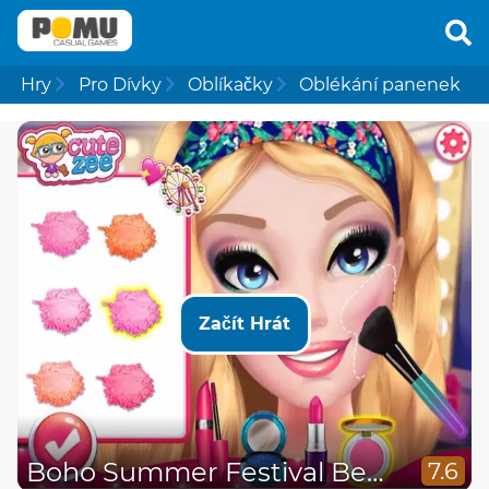
Hry
Pro Dívky
Oblíkačky
Oblékání panenek
Začít Hrát
Boho Summer Festival Besties
7.6