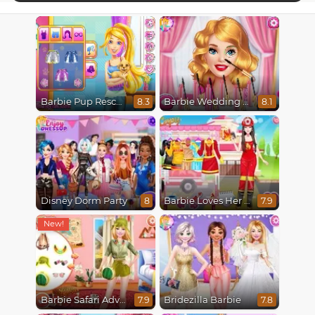
Barbie Pup Rescue
Barbie Wedding Fun
8.3
8.1
Disney Dorm Party
Barbie Loves Her Job
8
7.9
Barbie Safari Adventure
Bridezilla Barbie
7.9
7.8