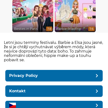
Besties in Paris
Barbie Roadtrip Adventure
7.8
7.6
Letní jsou termíny festivalu. Barbie a Elsa jsou jasné,
že si je chtějí vychutnávat výběrem módy, která
nejvíce doprovází tyto data: boho. To zahrnuje
neformální oblečení, hippie make-up a touhu
pobavit se.
Privacy Policy
Kontakt