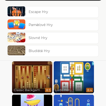
Escape Hry
Paměťové Hry
Slovné Hry
Bludiště Hry
Classic Backgammon
Ludo Hero
8.5
8.4