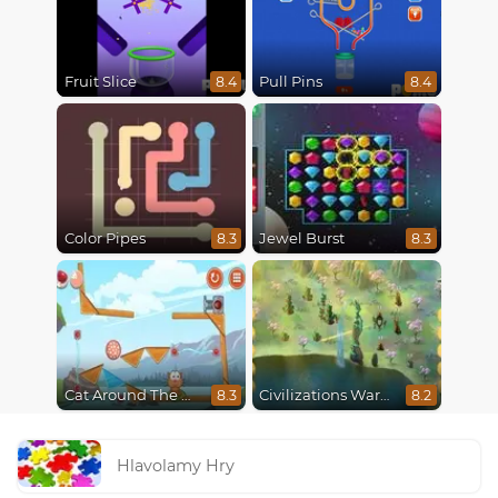
Fruit Slice
Pull Pins
8.4
8.4
Color Pipes
Jewel Burst
8.3
8.3
Cat Around The World
Civilizations Wars Master Edition
8.3
8.2
Hlavolamy Hry