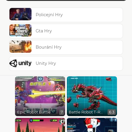
Policejní Hry
Gta Hry
Bourání Hry
Unity Hry
Epic Robot Battle
Battle Robot T-Rex Age
7
6.3