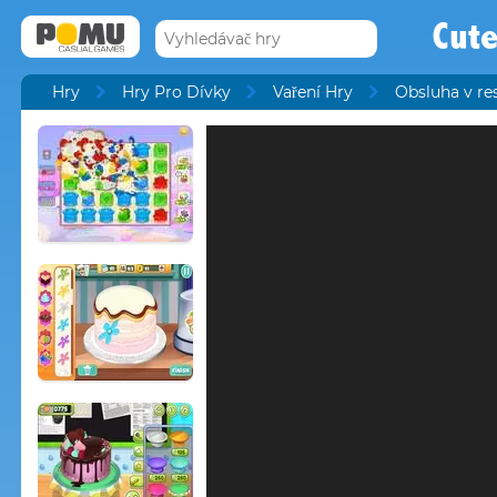
Cute
Hry
Hry Pro Dívky
Vaření Hry
Obsluha v re