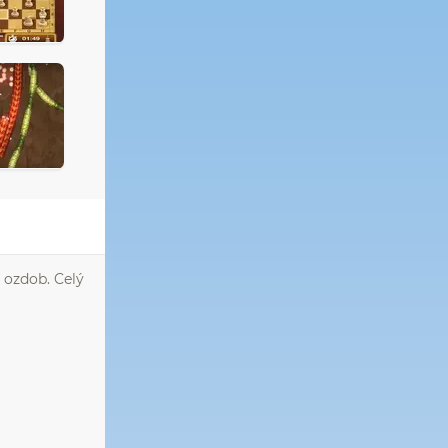
í ozdob. Celý