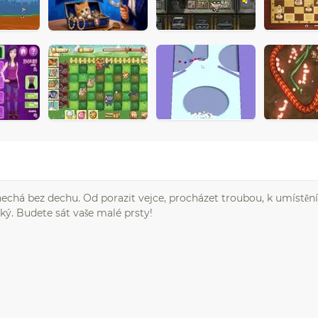
 nechá bez dechu. Od porazit vejce, procházet troubou, k umístěn
ý. Budete sát vaše malé prsty!