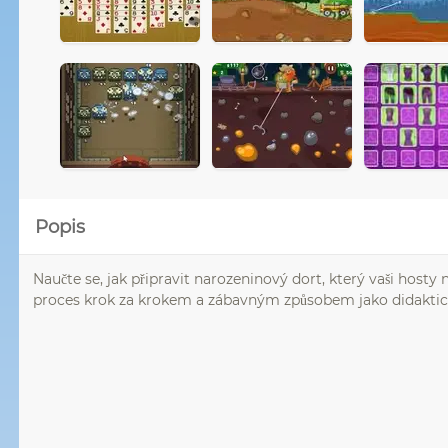
Popis
Naučte se, jak připravit narozeninový dort, který vaši hosty
proces krok za krokem a zábavným způsobem jako didaktick