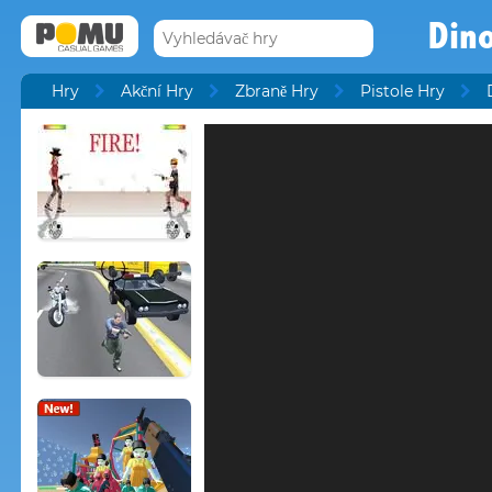
Dino
Hry
Akční Hry
Zbraně Hry
Pistole Hry