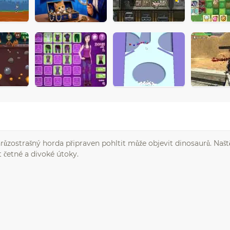
hrůzostrašný horda připraven pohltit může objevit dinosaurů. Naště
 četné a divoké útoky.