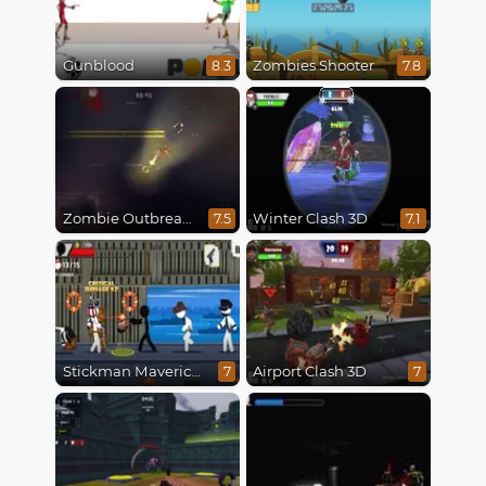
Gunblood
Zombies Shooter
8.3
7.8
Zombie Outbreak Arena
Winter Clash 3D
7.5
7.1
Stickman Maverick: Bad Boys Killer
Airport Clash 3D
7
7