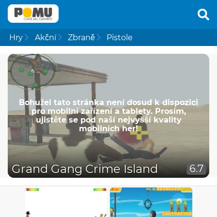
Hry
Akční
Zbraně
Pistole
Bohužel tato stránka není dosud k dispozici
pro mobilní zařízení a tablety. Prosím,
ujistěte se pod naší nejvyšší kvality
mobilních her!
Grand Gang Crime Island
6.7