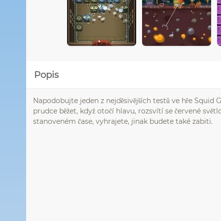
Popis
Napodobujte jeden z nejděsivějších testů ve hře Squid 
prudce běžet, když otočí hlavu, rozsvítí se červené svět
stanoveném čase, vyhrajete, jinak budete také zabiti.