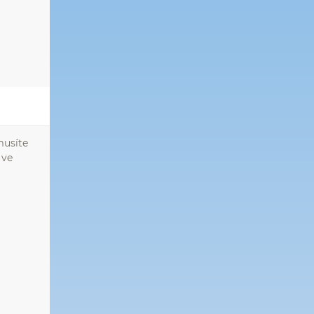
musíte
 ve