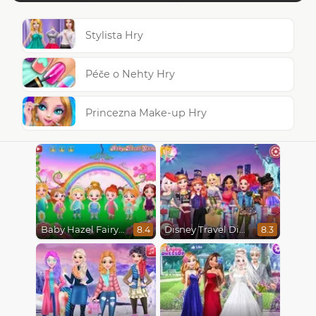
Stylista Hry
Péče o Nehty Hry
Princezna Make-up Hry
Baby Hazel Fairyland Ballet
Disney Travel Diaries: City Break
8.4
8.3