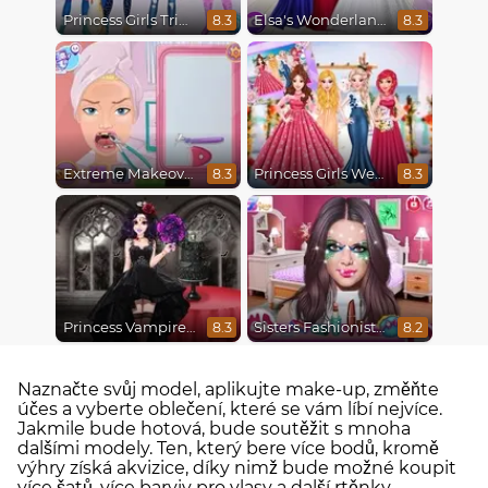
Princess Girls Trip To Aspen
Elsa's Wonderland Wedding
8.3
8.3
Extreme Makeover
Princess Girls Wedding Trip
8.3
8.3
Princess Vampire Wedding Makeover
Sisters Fashionista Makeup
8.3
8.2
Naznačte svůj model, aplikujte make-up, změňte
účes a vyberte oblečení, které se vám líbí nejvíce.
Jakmile bude hotová, bude soutěžit s mnoha
dalšími modely. Ten, který bere více bodů, kromě
výhry získá akvizice, díky nimž bude možné koupit
více šatů, více barviv pro vlasy a další rtěnky.