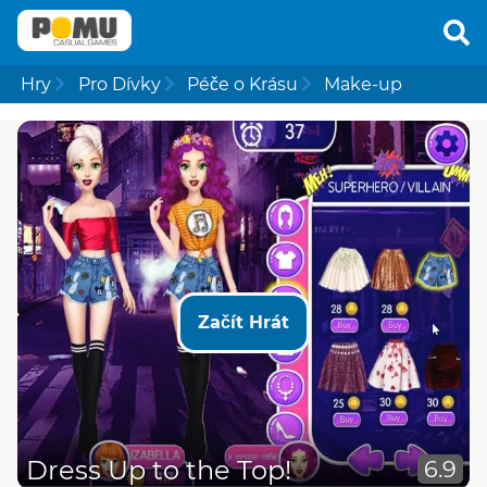
Hry
Pro Dívky
Péče o Krásu
Make-up
Začít Hrát
Dress Up to the Top!
6.9