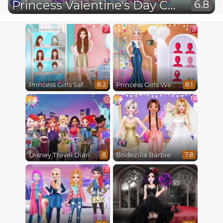
Princess Valentine's Day Catfish
6.8
Princess Girls Safari Trip
Princess Girls Wedding Trip
8.2
8.1
Disney Travel Diaries: City Break
Bridezilla Barbie
8
7.8