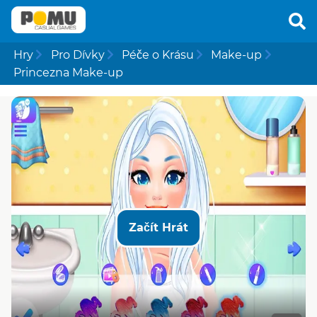
Hry
Pro Dívky
Péče o Krásu
Make-up
Princezna Make-up
Začít Hrát