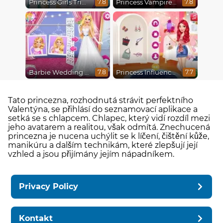
Princess Girls Trip To Aspen
Princess Vampire Wedding Makeover
7.8
7.8
Barbie Wedding Fun
Princess Influencer Summer Tale
7.8
7.7
Tato princezna, rozhodnutá strávit perfektního
Valentýna, se přihlásí do seznamovací aplikace a
setká se s chlapcem. Chlapec, který vidí rozdíl mezi
jeho avatarem a realitou, však odmítá. Znechucená
princezna je nucena uchýlit se k líčení, čištění kůže,
manikúru a dalším technikám, které zlepšují její
vzhled a jsou přijímány jejím nápadníkem.
Privacy Policy
Kontakt