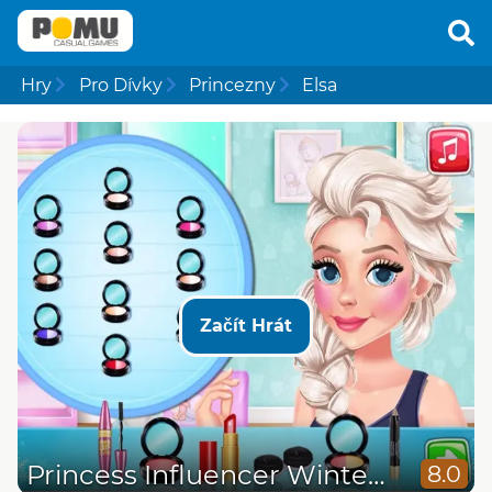
Hry
Pro Dívky
Princezny
Elsa
Začít Hrát
Princess Influencer Winter Wonderland
8.0