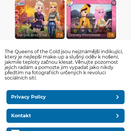
Barbie and Elsa Autumn Patterns
Disney Princesses : Boho vs Edgy
7.9
7.8
The Queens of the Cold jsou nejznámější indikující,
který je nejlepší make-up a slušný oděv k nošení,
jakmile teploty začnou klesat. Věnujte pozornost
jejich radám a pomozte jim vypadat jako nikdy
předtím na fotografiích určených k revoluci
sociálních sítí.
Privacy Policy
Kontakt