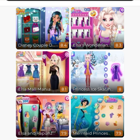
Disney Couple Of The Year
Elsa's Wonderland Wedding
8.4
8.3
Elsa Mall Mania
Princess Ice Skating Adventure
8.1
8
Elsa and Rapunzel Future Fashion
Mermaid Princesses
7.9
7.9