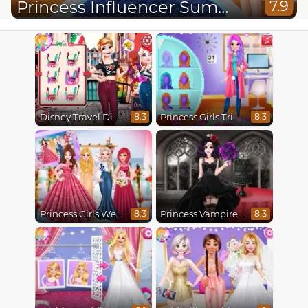
Princess Influencer Summer Tale
7.9
Disney Travel Diaries: City Break
Princess Girls Trip To Aspen
8.3
8.3
Princess Girls Wedding Trip
Princess Vampire Wedding Makeover
8.3
8.3