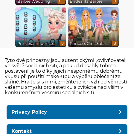
Barbie Wedding Fun
Bridezilla Barbie
8.1
8
Princess Influencer Winter Wonderland
Princess Girls Safari Trip
8
8
Tyto dvě princezny jsou autentickými „ovlivňovateli“
ve světě sociálních sítí, a pokud dosáhly tohoto
postavení, je to díky jejich nespornému dobrému
vkusu při použití make-upu a výběru oblečení ze
skříně. Hrajte si s nimi, změňte jejich vzhled věrností
vašemu smyslu pro estetiku a zvítězte nad vším v
konkurenčním vesmíru sociálních sítí.
Privacy Policy
Kontakt