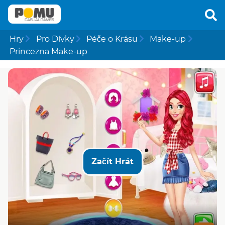
Hry
Pro Dívky
Péče o Krásu
Make-up
Princezna Make-up
Začít Hrát