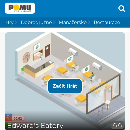
Hry
Dobrodružné
Manažerské
Restaurace
Začít Hrát
Edward's Eatery
6.6