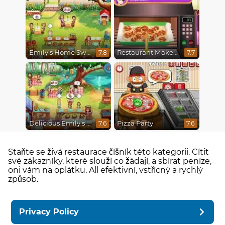
Emily's Home Sweet Home
Restaurant Makeover
7.8
7.7
Delicious Emily's Hopes And Fears
Pizza Party
7.6
7.6
Staňte se živá restaurace číšník této kategorii. Cítit
své zákazníky, které slouží co žádají, a sbírat peníze,
oni vám na oplátku. All efektivní, vstřícný a rychlý
způsob.
Privacy Policy