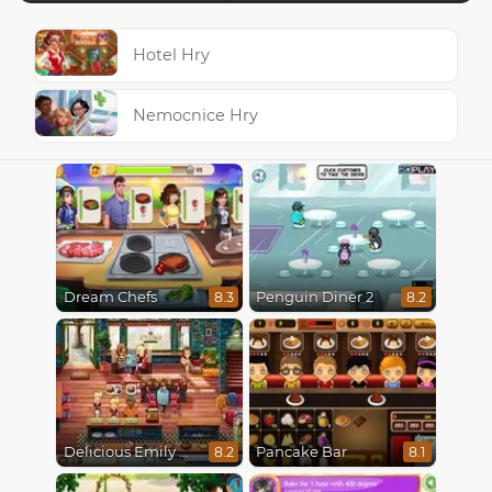
Hotel Hry
Nemocnice Hry
Dream Chefs
Penguin Diner 2
8.3
8.2
Delicious Emily New Beginning
Pancake Bar
8.2
8.1