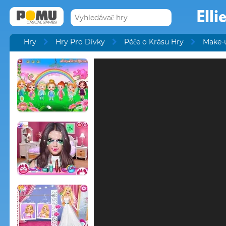
Elli
Hry
Hry Pro Dívky
Péče o Krásu Hry
Make-