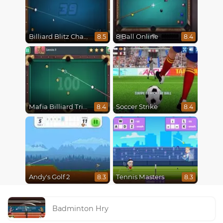
Billiard Blitz Challenge
8 Ball Online
8.5
8.4
Mafia Billiard Tricks
Soccer Strike
8.4
8.4
Andy's Golf 2
Tennis Masters
8.3
8.3
Badminton Hry