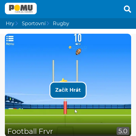
Hry
Sportovní
Rugby
Začít Hrát
Football Frvr
5.0