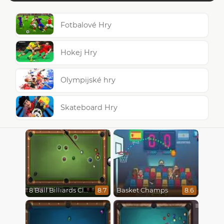
Fotbalové Hry
Hokej Hry
Olympijské hry
Skateboard Hry
8 Ball Billiards Classic
Basket Champs
8.7
8.6