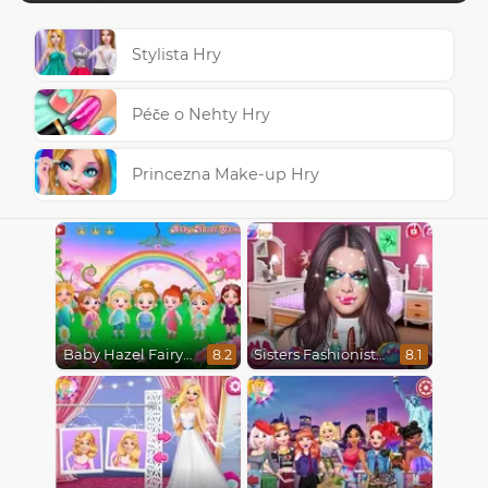
Stylista Hry
Péče o Nehty Hry
Princezna Make-up Hry
Baby Hazel Fairyland Ballet
Sisters Fashionista Makeup
8.2
8.1