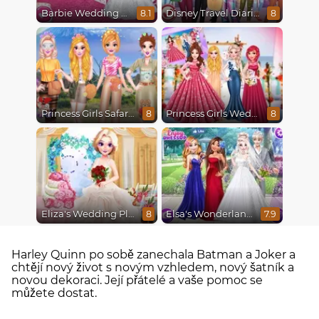
Barbie Wedding Fun
Disney Travel Diaries: City Break
8.1
8
Princess Girls Safari Trip
Princess Girls Wedding Trip
8
8
Eliza's Wedding Planner
Elsa's Wonderland Wedding
8
7.9
Harley Quinn po sobě zanechala Batman a Joker a
chtějí nový život s novým vzhledem, nový šatník a
novou dekoraci. Její přátelé a vaše pomoc se
můžete dostat.