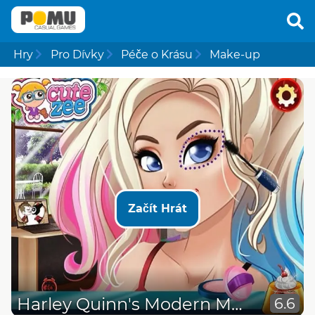
Hry
Pro Dívky
Péče o Krásu
Make-up
Začít Hrát
Harley Quinn's Modern Makeover
6.6