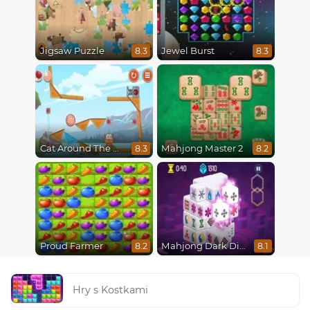
Jigsaw Puzzle
Jewel Burst
8.3
8.3
Cat Around The World
Mahjong Master 2
8.3
8.2
Proud Farmer
Mahjong Dark Dimensions
8.2
8.1
Hry s Kostkami