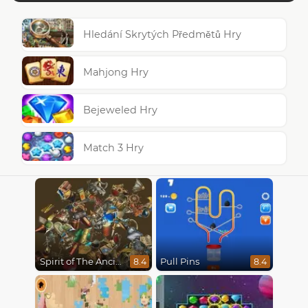
Hledání Skrytých Předmětů Hry
Mahjong Hry
Bejeweled Hry
Match 3 Hry
Spirit of The Ancient Forest
Pull Pins
8.4
8.4