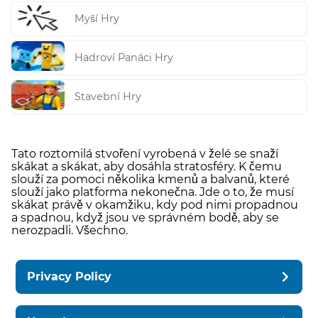
Myší Hry
Hadroví Panáci Hry
Stavební Hry
Tato roztomilá stvoření vyrobená v želé se snaží
skákat a skákat, aby dosáhla stratosféry. K čemu
slouží za pomoci několika kmenů a balvanů, které
slouží jako platforma nekonečna. Jde o to, že musí
skákat právě v okamžiku, kdy pod nimi propadnou
a spadnou, když jsou ve správném bodě, aby se
nerozpadli. Všechno.
Privacy Policy