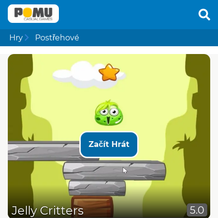
Hry
Postřehové
Začít Hrát
Jelly Critters
5.0