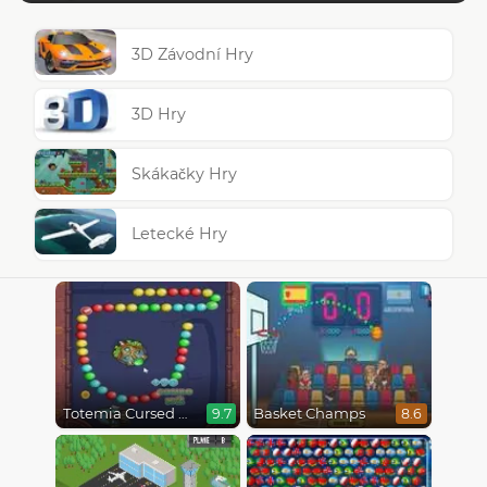
3D Závodní Hry
3D Hry
Skákačky Hry
Letecké Hry
Totemia Cursed Marbles
Basket Champs
9.7
8.6