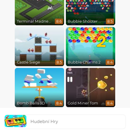
Terminal Madness
Bubble Shooter World Cup
8.6
8.5
2
Castle Siege
Bubble Charms 2
8.5
8.4
Bomb Balls 3D
Gold Miner Tom
8.4
8.4
Hudební Hry