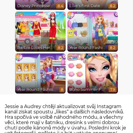
Disney Princesses Runway Show
Ellie's First Date
8.4
8.2
Barbie Loves Her Job
Year Round Fashionista Rapunzel
8.2
8.2
Year Round Fashionista Belle
Boho Summer Festival Besties
8
7.9
Jessie a Audrey chtějí aktualizovat svůj Instagram
kanál získat spoustu „likes“ a dalších následovníků.
Hra spočívá ve volbě náhodného módu, a všechny
věci, které mají v šatníku, dresink s velmi dobrou
chutí podle kánonů módy v úvahu. Poslední krok je