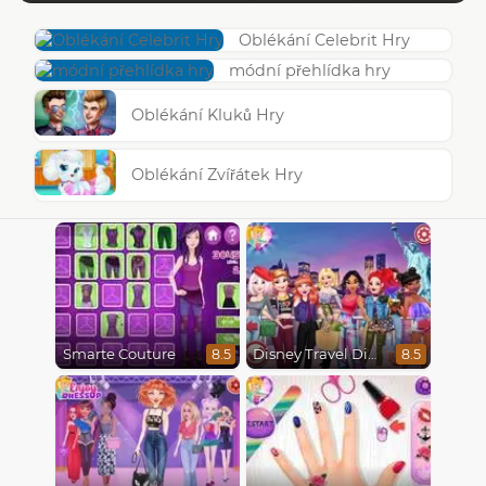
Oblékání Celebrit Hry
módní přehlídka hry
Oblékání Kluků Hry
Oblékání Zvířátek Hry
Smarte Couture
Disney Travel Diaries: City Break
8.5
8.5