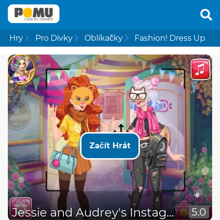
Hry
Pro Dívky
Oblíkačky
Fashion! Dress Up
Začít Hrát
Jessie and Audrey's Instagram Adventure
5.0