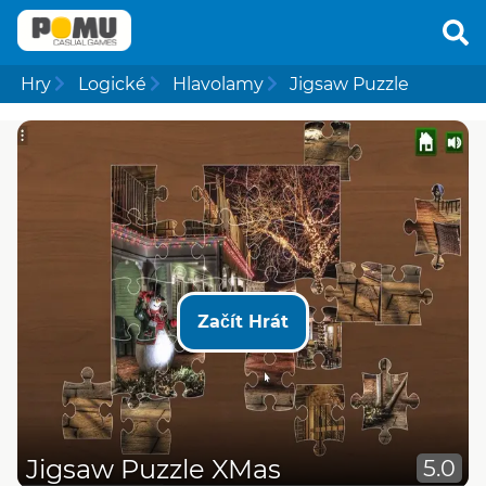
Hry
Logické
Hlavolamy
Jigsaw Puzzle
Začít Hrát
Jigsaw Puzzle XMas
5.0