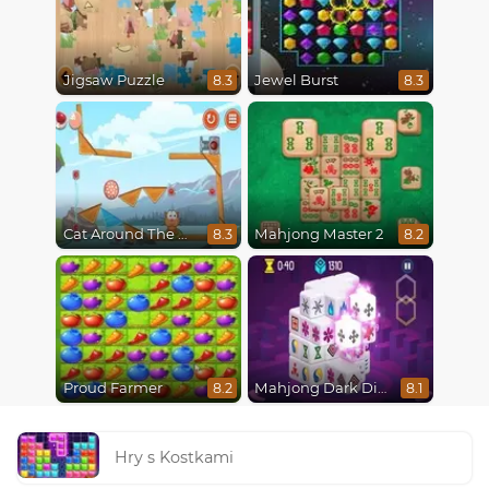
Jigsaw Puzzle
Jewel Burst
8.3
8.3
Cat Around The World
Mahjong Master 2
8.3
8.2
Proud Farmer
Mahjong Dark Dimensions
8.2
8.1
Hry s Kostkami