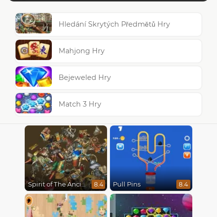
Hledání Skrytých Předmětů Hry
Mahjong Hry
Bejeweled Hry
Match 3 Hry
Spirit of The Ancient Forest
Pull Pins
8.4
8.4