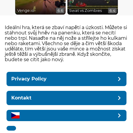
Venge.io
Swat vs Zombies
6.6
6.4
Ideální hra, která se zbaví napětí a úzkosti. Můžete si
stáhnout svůj hněv na panenku, která se necítí
nebo trpí. Nasaďte na něj nože a střílejte ho kulkami
nebo raketami. Všechno se děje a čím větší škoda
uděláte, tím větší jsou vaše mince a možnost získat
ještě těžší a výbušnější zbraně. Když skončíte,
budete se cítit jako nový.
Privacy Policy
Kontakt