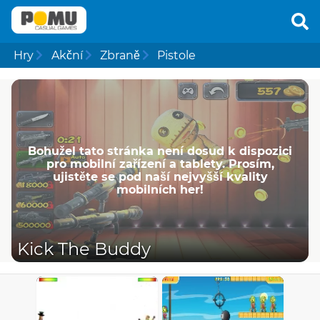
Hry
Akční
Zbraně
Pistole
Bohužel tato stránka není dosud k dispozici
pro mobilní zařízení a tablety. Prosím,
ujistěte se pod naší nejvyšší kvality
mobilních her!
Kick The Buddy