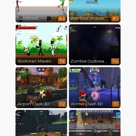
Gunblood
Zombies Shooter
8.2
8.1
Stickman Maverick: Bad Boys Killer
Zombie Outbreak Arena
7.6
7.4
Airport Clash 3D
Winter Clash 3D
7.2
7.1