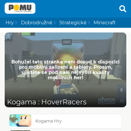
Hry
Dobrodružné
Strategické
Minecraft
Bohužel tato stránka není dosud k dispozici
pro mobilní zařízení a tablety. Prosím,
ujistěte se pod naší nejvyšší kvality
mobilních her!
Kogama : HoverRacers
Kogama Hry