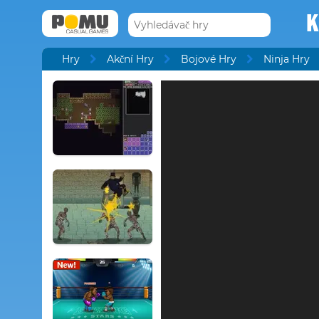
K
Hry
Akční Hry
Bojové Hry
Ninja Hry