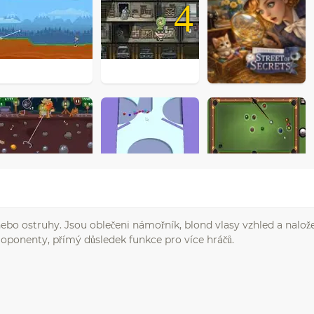
4
bo ostruhy. Jsou oblečeni námořník, blond vlasy vzhled a nalož
 oponenty, přímý důsledek funkce pro více hráčů.