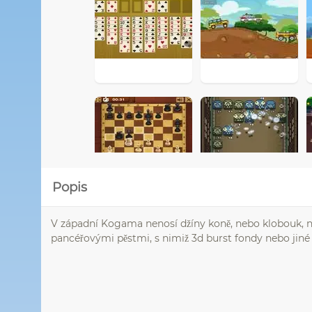
Popis
V západní Kogama nenosí džíny koně, nebo klobouk, ne
pancéřovými pěstmi, s nimiž 3d burst fondy nebo jiné