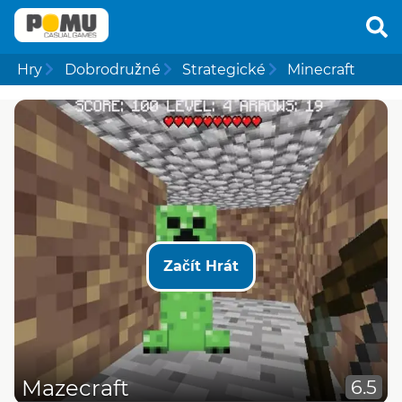
Hry
Dobrodružné
Strategické
Minecraft
Začít Hrát
Mazecraft
6.5