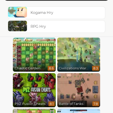
Kogama Hry
RPG Hry
Chaotic Garden
Civilizations Wars Master Edition
8.6
8.3
PVZ Fusion Cheats
Battle of Tanks
8.1
7.8