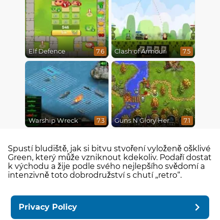
Elf Defence
Clash of Armour
7.6
7.5
Warship Wreck
Guns N Glory Heroes
7.3
7.1
Spustí bludiště, jak si bitvu stvoření vyloženě ošklivé
Green, který může vzniknout kdekoliv. Podaří dostat
k východu a žije podle svého nejlepšího svědomí a
intenzivně toto dobrodružství s chutí „retro“.
Privacy Policy