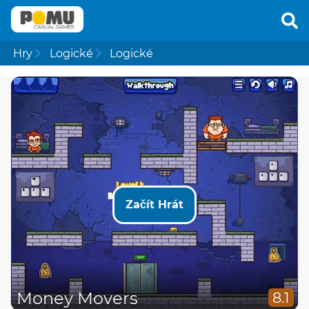
Hry
Logické
Logické
Začít Hrát
Money Movers
8.1