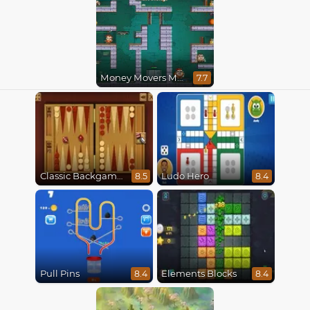
Money Movers Maker
7.7
Classic Backgammon
Ludo Hero
8.5
8.4
Pull Pins
Elements Blocks
8.4
8.4