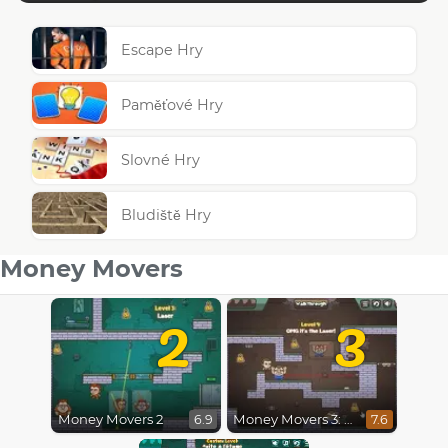
Escape Hry
Paměťové Hry
Slovné Hry
Bludiště Hry
Money Movers
2
3
Money Movers 2
Money Movers 3: Guard Duty
6.9
7.6