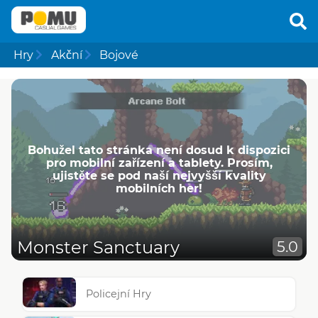
Hry
Akční
Bojové
Bohužel tato stránka není dosud k dispozici
pro mobilní zařízení a tablety. Prosím,
ujistěte se pod naší nejvyšší kvality
mobilních her!
Monster Sanctuary
5.0
Policejní Hry