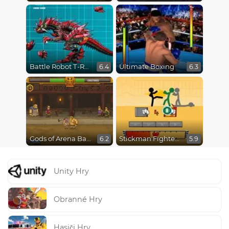
Battle Robot T-Rex Age
Ultimate Boxing
6.4
6.3
Gods of Arena Battles
Stickman Fighter Epic Battles
6.2
5.9
Unity Hry
Obranné Hry
Hasiči Hry