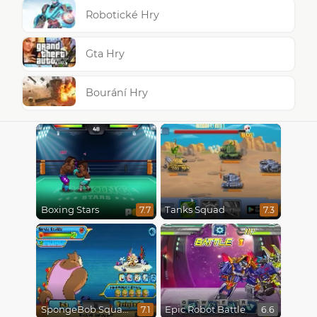
Robotické Hry
Gta Hry
Bourání Hry
Boxing Stars
Tanks Squad
7.7
7.3
SpongeBob SquarePants : Monster Island Adventures
Epic Robot Battle
7.1
6.6