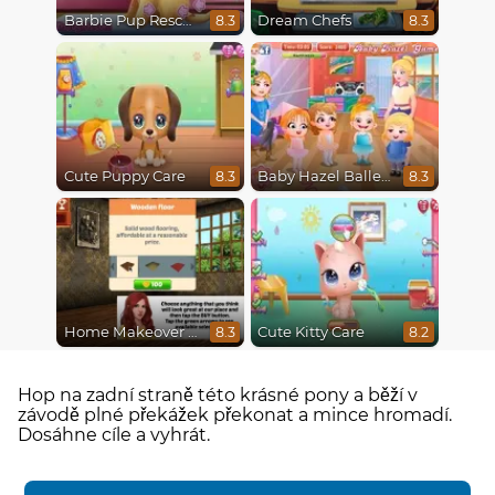
Barbie Pup Rescue
Dream Chefs
8.3
8.3
Cute Puppy Care
Baby Hazel Ballerina Dance
8.3
8.3
Home Makeover Hidden Object
Cute Kitty Care
8.3
8.2
Hop na zadní straně této krásné pony a běží v
závodě plné překážek překonat a mince hromadí.
Dosáhne cíle a vyhrát.