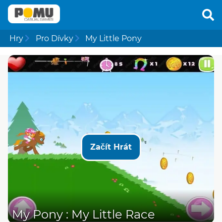
Hry
Pro Dívky
My Little Pony
Začít Hrát
My Pony : My Little Race