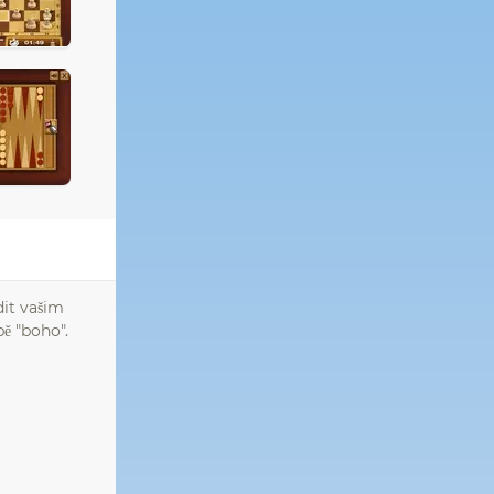
dit vašim
ě "boho".