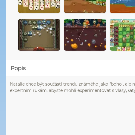
Popis
Natalie chce být součástí trendu známého jako "boho", ale ne
expertním rukám, abyste mohli experimentovat s vlasy, šaty