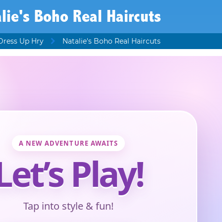
lie's Boho Real Haircuts
Dress Up Hry
Natalie's Boho Real Haircuts