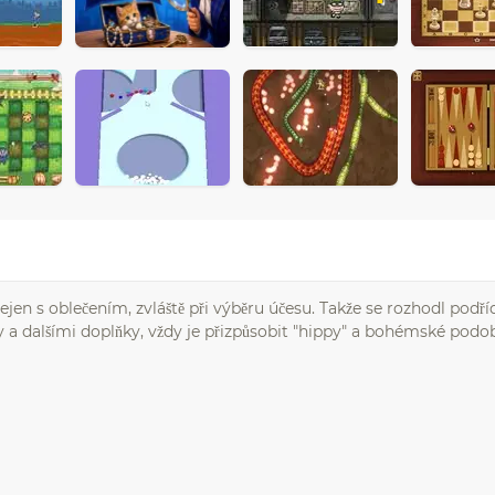
jen s oblečením, zvláště při výběru účesu. Takže se rozhodl podří
 a dalšími doplňky, vždy je přizpůsobit "hippy" a bohémské podob