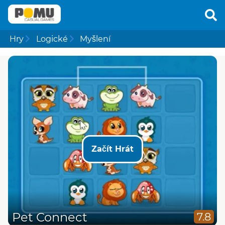
Hry
Logické
Myšlení
Začít Hrát
Pet Connect
7.8