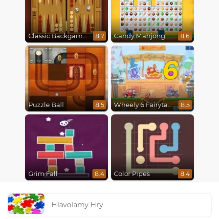
Classic Backgammon
Candy Mahjong
8.7
8.6
6
Puzzle Ball
Wheely 6 Fairytale
8.5
8.5
Grim Fall
Color Pipes
8.4
8.4
Hlavolamy Hry