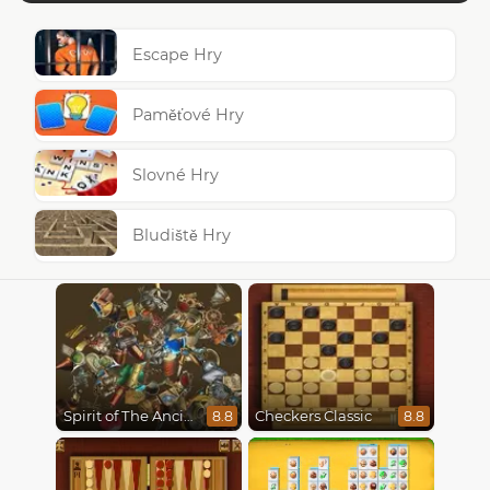
Escape Hry
Paměťové Hry
Slovné Hry
Bludiště Hry
Spirit of The Ancient Forest
Checkers Classic
8.8
8.8