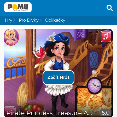
Hry
Pro Dívky
Oblíkačky
Začít Hrát
Pirate Princess Treasure Adventure
5.0