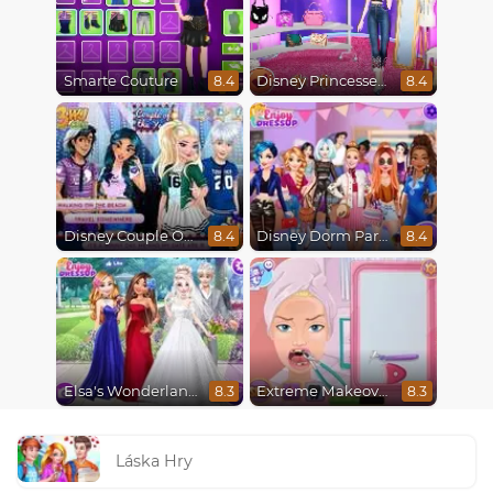
Smarte Couture
Disney Princesses Runway Show
8.4
8.4
Disney Couple Of The Year
Disney Dorm Party
8.4
8.4
Elsa's Wonderland Wedding
Extreme Makeover
8.3
8.3
Láska Hry