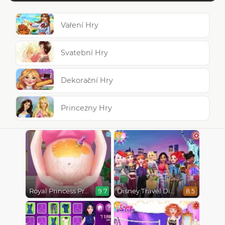
Vaření Hry
Svatební Hry
Dekorační Hry
Princezny Hry
Royal Princess Pregnant
Disney Travel Diaries: City Break
9.7
8.5