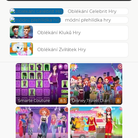
Oblékání Celebrit Hry
módní přehlídka hry
Oblékání Kluků Hry
Oblékání Zvířátek Hry
Smarte Couture
Disney Travel Diaries: City Break
8.5
8