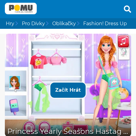
Hry
Pro Dívky
Oblíkačky
Fashion! Dress Up
Začít Hrát
Princess Yearly Seasons Hastag Challenge