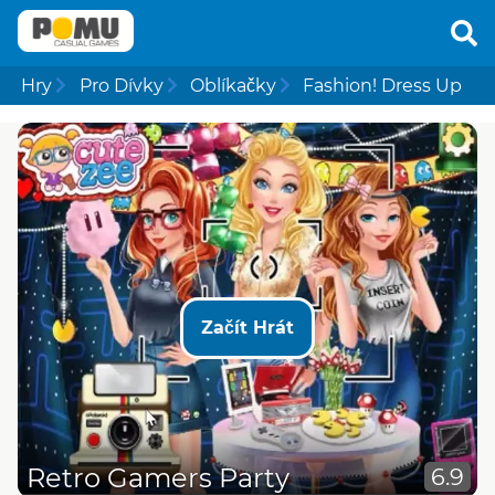
Hry
Pro Dívky
Oblíkačky
Fashion! Dress Up
Začít Hrát
Retro Gamers Party
6.9