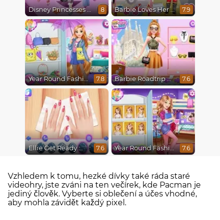
Disney Princesses Runway Show
Barbie Loves Her Job
8
7.9
Year Round Fashionista Rapunzel
Barbie Roadtrip Adventure
7.8
7.6
Ellie Get Ready With Me 2
Year Round Fashionista Belle
7.6
7.6
Vzhledem k tomu, hezké dívky také ráda staré
videohry, jste zváni na ten večírek, kde Pacman je
jediný člověk. Vyberte si oblečení a účes vhodné,
aby mohla závidět každý pixel.