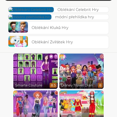
Oblékání Celebrit Hry
módní přehlídka hry
Oblékání Kluků Hry
Oblékání Zvířátek Hry
Smarte Couture
Disney Travel Diaries: City Break
8.5
8