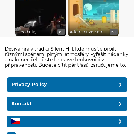
Dead City
Adam n Eve Zombies
6.1
6.1
Děsivá hra v tradici Silent Hill, kde musíte projít
různými scénami plnými atmosféry, vyřešit hádanky
a nakonec čelit čisté brokové brokovnici v
připravenosti. Budete cítit pár třasů, zaručujeme to.
Privacy Policy
Kontakt