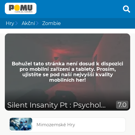
Hry
Akční
Zombie
Bohužel tato stránka není dosud k dispozici
pro mobilní zařízení a tablety. Prosím,
ujistěte se pod naší nejvyšší kvality
mobilních her!
Silent Insanity Pt : Psychological Trauma
7.0
Mimozemské Hry