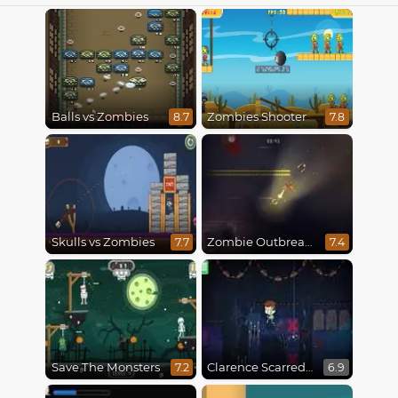
Balls vs Zombies
Zombies Shooter
8.7
7.8
Skulls vs Zombies
Zombie Outbreak Arena
7.7
7.4
Save The Monsters
Clarence Scarred Silly
7.2
6.9