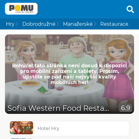
Hry
Dobrodružné
Manažerské
Restaurace
Bohužel tato stránka není dosud k dispozici
pro mobilní zařízení a tablety. Prosím,
ujistěte se pod naší nejvyšší kvality
mobilních her!
Sofia Western Food Restaurant
6.9
Hotel Hry