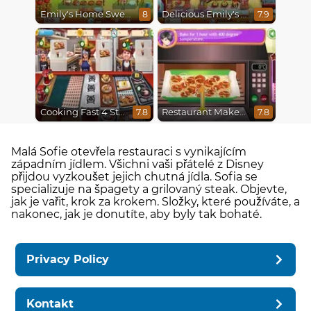
Emily's Home Sweet Home
Delicious Emily's Hopes And Fears
8
7.9
Cooking Fast 4 Steak
Restaurant Makeover
7.8
7.8
Malá Sofie otevřela restauraci s vynikajícím
západním jídlem. Všichni vaši přátelé z Disney
přijdou vyzkoušet jejich chutná jídla. Sofia se
specializuje na špagety a grilovaný steak. Objevte,
jak je vařit, krok za krokem. Složky, které používáte, a
nakonec, jak je donutíte, aby byly tak bohaté.
Privacy Policy
Kontakt