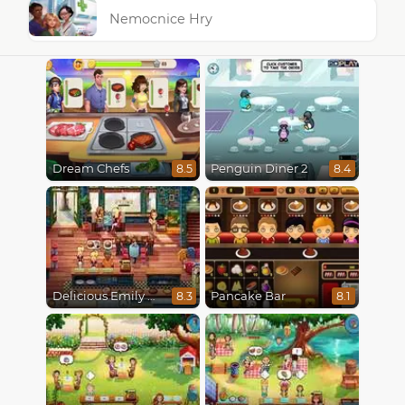
Nemocnice Hry
Dream Chefs
Penguin Diner 2
8.5
8.4
Delicious Emily New Beginning
Pancake Bar
8.3
8.1