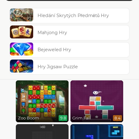
Hledání Skrytých Předmětů Hry
Mahjong Hry
Bejeweled Hry
Hry Jigsaw Puzzle
Zoo Boom
Grim Fall
9.8
8.4