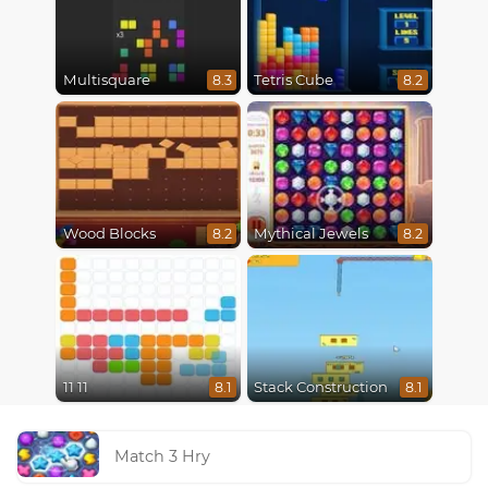
Multisquare
Tetris Cube
8.3
8.2
Wood Blocks
Mythical Jewels
8.2
8.2
11 11
Stack Construction
8.1
8.1
Match 3 Hry