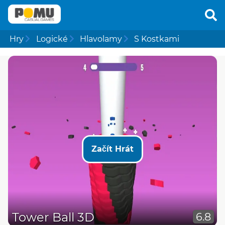
Hry
Logické
Hlavolamy
S Kostkami
Začít Hrát
Tower Ball 3D
6.8