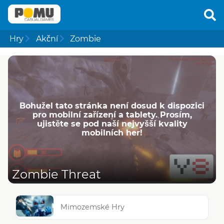
Hry
Akční
Zombie
Bohužel tato stránka není dosud k dispozici
pro mobilní zařízení a tablety. Prosím,
ujistěte se pod naší nejvyšší kvality
mobilních her!
Zombie Threat
Mimozemské Hry