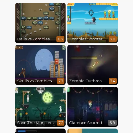
Balls vs Zombies
Zombies Shooter
8.7
7.8
Skulls vs Zombies
Zombie Outbreak Arena
7.7
7.4
Save The Monsters
Clarence Scarred Silly
7.2
6.9