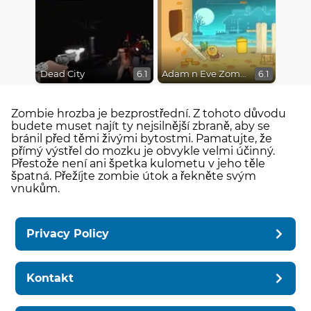
Dead City
Adam n Eve Zombies
6.1
6.1
Zombie hrozba je bezprostřední. Z tohoto důvodu
budete muset najít ty nejsilnější zbraně, aby se
bránil před těmi živými bytostmi. Pamatujte, že
přímý výstřel do mozku je obvykle velmi účinný.
Přestože není ani špetka kulometu v jeho těle
špatná. Přežíjte zombie útok a řekněte svým
vnukům.
Privacy Policy
Kontakt