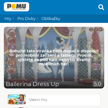
Hry
Pro Dívky
Oblíkačky
Bohužel tato stránka není dosud k dispozici
pro mobilní zařízení a tablety. Prosím,
ujistěte se pod naší nejvyšší kvality
mobilních her!
Ballerina Dress Up
5.0
Vaření Hry