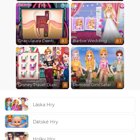
Draculaura Dentist
Barbie Wedding Fun
8.1
8.1
Disney Travel Diaries: City Break
Princess Girls Safari Trip
8
8
Láska Hry
Dětské Hry
Holky Hry