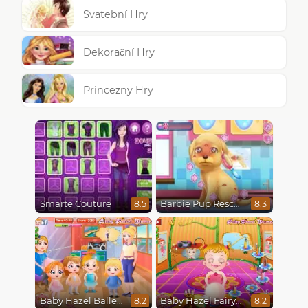
Svatební Hry
Dekorační Hry
Princezny Hry
Smarte Couture
Barbie Pup Rescue
8.5
8.3
Baby Hazel Ballerina Dance
Baby Hazel Fairyland Ballet
8.2
8.2