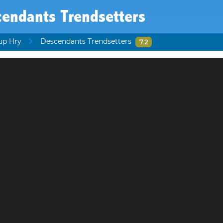
cendants Trendsetters
up Hry
Descendants Trendsetters
7.2