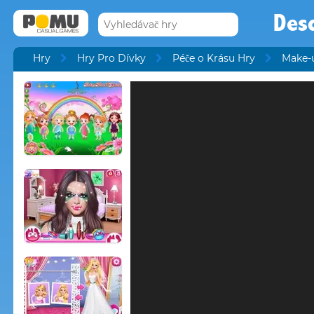
Des
Hry
Hry Pro Dívky
Péče o Krásu Hry
Make-