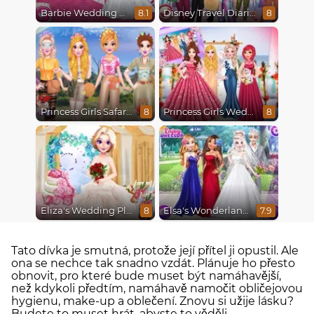
Barbie Wedding Fun
Disney Travel Diaries: City Break
8.1
8
Princess Girls Safari Trip
Princess Girls Wedding Trip
8
8
Eliza's Wedding Planner
Elsa's Wonderland Wedding
8
7.9
Tato dívka je smutná, protože její přítel ji opustil. Ale
ona se nechce tak snadno vzdát. Plánuje ho přesto
obnovit, pro které bude muset být namáhavější,
než kdykoli předtím, namáhavě namočit obličejovou
hygienu, make-up a oblečení. Znovu si užije lásku?
Budete to muset hrát, abyste to věděli.