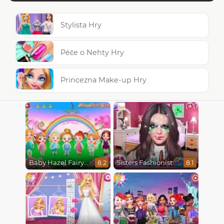
Stylista Hry
Péče o Nehty Hry
Princezna Make-up Hry
Baby Hazel Fairyland Ballet
Sisters Fashionista Makeup
8.2
8.1