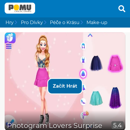
Hry
Pro Dívky
Péče o Krásu
Make-up
Začít Hrát
Photogram Lovers Surprise
5.4