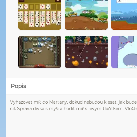
Popis
Vyhazovat míč do Marťany, dokud nebudou klesat, jak bude
cíl. Správa dívka s myší a hodit míč s levým tlačítkem. Vložt