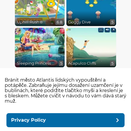
Uphill Rush 8
Doggy Dive
6.8
5
Sleeping Princess Swimming Pool
Acapulco Cliffs
5
5
Bránit město Atlantis lidských vypouštění a
potápěče. Zabraňuje jejímu dosažení uzamčení je v
bublinách, které podržíte tlačítko myši a kreslení je
s bleskem. Můžete cvičit v návodu to vám dává starý
muž.
Privacy Policy