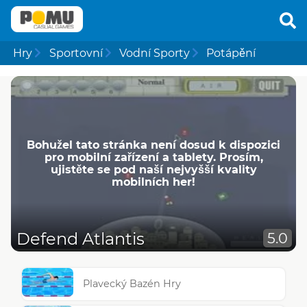
Hry
Sportovní
Vodní Sporty
Potápění
Bohužel tato stránka není dosud k dispozici
pro mobilní zařízení a tablety. Prosím,
ujistěte se pod naší nejvyšší kvality
mobilních her!
Defend Atlantis
5.0
Plavecký Bazén Hry