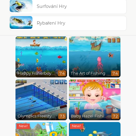
Surfování Hry
Rybaření Hry
Happy Fisherboy
The Art of Fishing
7.4
7.4
Olympics Freestyle
Baby Hazel Fishing Time
7.3
7.2
8