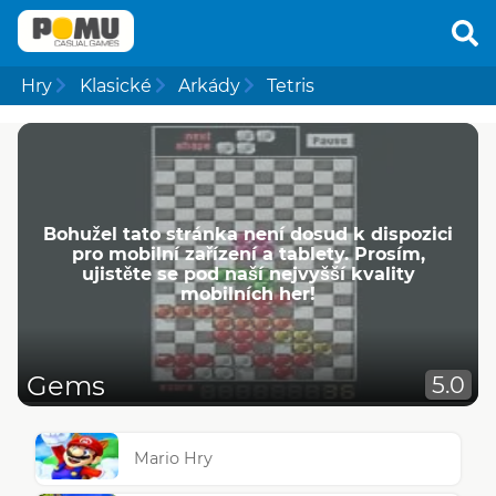
Hry
Klasické
Arkády
Tetris
Bohužel tato stránka není dosud k dispozici
pro mobilní zařízení a tablety. Prosím,
ujistěte se pod naší nejvyšší kvality
mobilních her!
Gems
5.0
Mario Hry