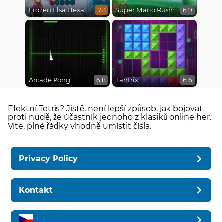
Frozen Elsa Hexagon Puzzle
Super Mario Rush
7.3
6.9
Arcade Pong
Tantrix
6.8
6.6
Efektní Tetris? Jistě, není lepší způsob, jak bojovat
proti nudě, že účastník jednoho z klasiků online her.
Víte, plné řádky vhodně umístit čísla.
Privacy Policy
Kontakt