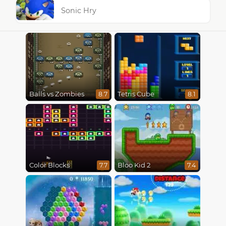
Sonic Hry
Balls vs Zombies
Tetris Cube
8.7
8.1
Color Blocks
Bloo Kid 2
7.7
7.4