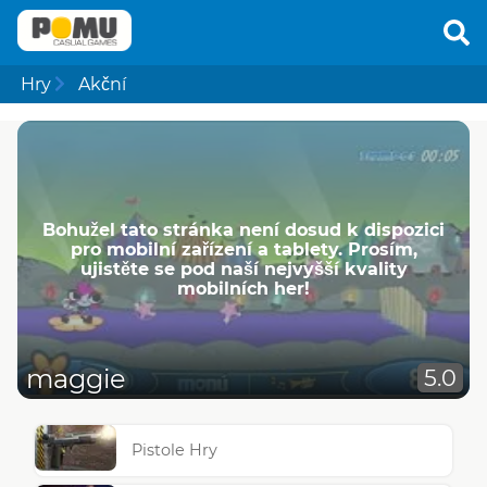
Hry
Akční
Bohužel tato stránka není dosud k dispozici
pro mobilní zařízení a tablety. Prosím,
ujistěte se pod naší nejvyšší kvality
mobilních her!
maggie
5.0
Pistole Hry