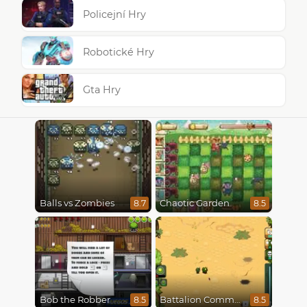
Policejní Hry
Robotické Hry
Gta Hry
Balls vs Zombies
Chaotic Garden
8.7
8.5
Bob the Robber
Battalion Commander
8.5
8.5