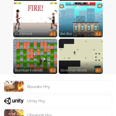
Gunblood
Jet Boi
8.3
8.2
Bomber Friends
Stickman Boost
8.2
8.1
Bourání Hry
Unity Hry
Obranné Hry